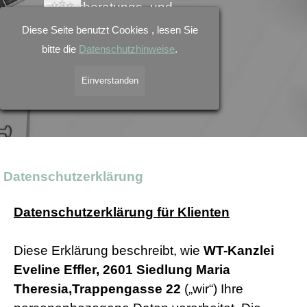
Direkt zum Seiteninhalt
Steuerberatungs- und 
Wirtschaftstreuhandkanzlei 
Diese Seite benutzt Cookies , lesen Sie
Eveline Effler
bitte die
Datenschutzhinweise
.
Menü überspringen
Einverstanden
Datenschutzerklärung
Datenschutzerklärung für Klienten
Diese Erklärung beschreibt, wie
WT-Kanzlei
Eveline Effler, 2601 Siedlung Maria
Theresia,Trappengasse 22
(„wir“) Ihre